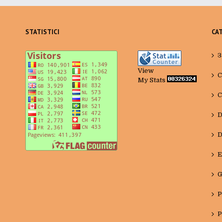
STATISTICI
CA
3
View
C
My Stats
C
D
D
E
G
P
P