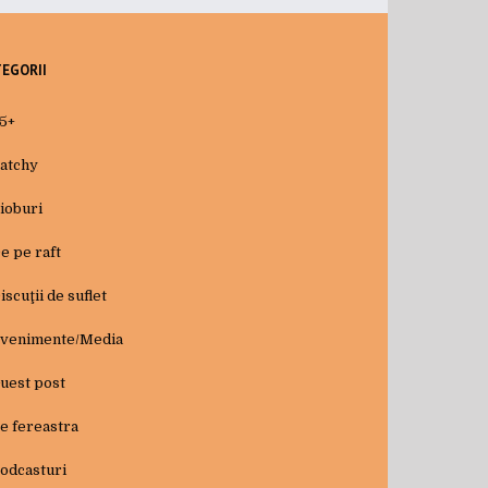
TEGORII
5+
atchy
ioburi
e pe raft
iscuţii de suflet
venimente/Media
uest post
e fereastra
odcasturi