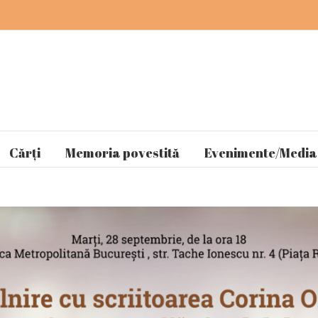
Cărți
Memoria povestită
Evenimente/Media