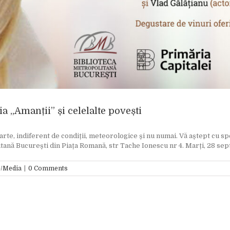
a „Amanții” și celelalte povești
te, indiferent de condiții, meteorologice și nu numai. Vă aștept cu spera
tană București din Piața Romană, str Tache Ionescu nr 4. Marți, 28 septe
/Media
|
0 Comments