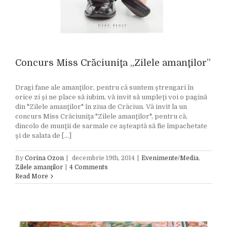
Concurs Miss Crăciuniţa „Zilele amanţilor”
Dragi fane ale amanţilor, pentru că suntem ştrengari în
orice zi şi ne place să iubim, vă invit să umpleţi voi o pagină
din "Zilele amanţilor" în ziua de Crăciun. Vă invit la un
concurs Miss Crăciuniţa "Zilele amanţilor", pentru că,
dincolo de munţii de sarmale ce aşteaptă să fie împachetate
şi de salata de [...]
By
Corina Ozon
|
decembrie 19th, 2014
|
Evenimente/Media
,
Zilele amanţilor
|
4 Comments
Read More