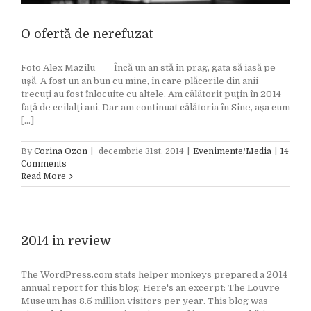
O ofertă de nerefuzat
Foto Alex Mazilu Încă un an stă în prag, gata să iasă pe
uşă. A fost un an bun cu mine, în care plăcerile din anii
trecuţi au fost înlocuite cu altele. Am călătorit puţin în 2014
faţă de ceilalţi ani. Dar am continuat călătoria în Sine, aşa cum
[...]
By
Corina Ozon
|
decembrie 31st, 2014
|
Evenimente/Media
|
14
Comments
Read More
2014 in review
The WordPress.com stats helper monkeys prepared a 2014
annual report for this blog. Here's an excerpt: The Louvre
Museum has 8.5 million visitors per year. This blog was