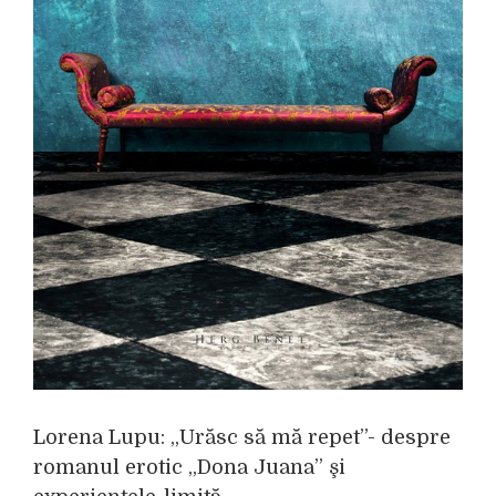
l
Lorena Lupu: „Urăsc să mă repet”- despre
romanul erotic „Dona Juana” şi