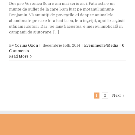
Despre Veronica Soare am mai scris aici. Fata asta e un
munte de suflet de la care l-am luat pe motanul minune
Benjamin. Vă amintiţi de poveştile ei despre animalele
abandonate pe care le-a luat la ea, le-a îngrijit, apoi le-a găsit
stăpâni iubitori. Dar, pe lângă acestea, e mereu implicată în
campanii de ajutorare. [...]
By
Corina Ozon
|
decembrie 16th, 2014
|
Evenimente/Media
|
0
Comments
Read More
1
2
Next