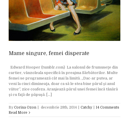
Mame singure, femei disperate
Edward Hooper (tumblr.com) La salonul de frumuseţe din
cartier, vânzoleala specifică în preajma Sărbătorilor. Multe
femei se programează cât mai la limită. „Dac-ar putea, ar
veni la cinci dimineaţa, doar ca să le stea bine părul şi anul
viitor”, zice coafeza. Aranjează părul unei femei încă tânără
şi cu faţă de păpuşă. [...]
By
Corina Ozon
|
decembrie 28th, 2014
|
Catchy
|
14 Comments
Read More