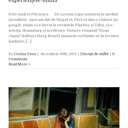
experienţele-limită
Foto Andrei Păcuraru De Lorena Lupu auzisem în mediul
jurnalistic. Apoi am dat de blogul ei. Fără să dau o căutare pe
google, ştiam că a lucrat la revistele Playboy şi Tabu, că e
actriţă, dramaturg şi scriitoare. Despre romanul "Dona
Juana" (editura Herg Benet) auzisem vorbindu-se în termen
laudativi, [...]
By
Corina Ozon
|
decembrie 30th, 2014
|
Discuţii de suflet
|
0
Comments
Read More