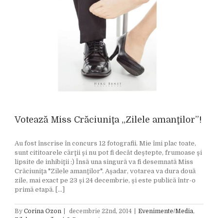
Votează Miss Crăciuniţa „Zilele amanţilor”!
Au fost înscrise în concurs 12 fotografii. Mie îmi plac toate,
sunt cititoarele cărţii şi nu pot fi decât deştepte, frumoase şi
lipsite de inhibiţii :) Însă una singură va fi desemnată Miss
Crăciuniţa "Zilele amanţilor". Aşadar, votarea va dura două
zile, mai exact pe 23 şi 24 decembrie, şi este publică într-o
primă etapă. [...]
By
Corina Ozon
|
decembrie 22nd, 2014
|
Evenimente/Media
,