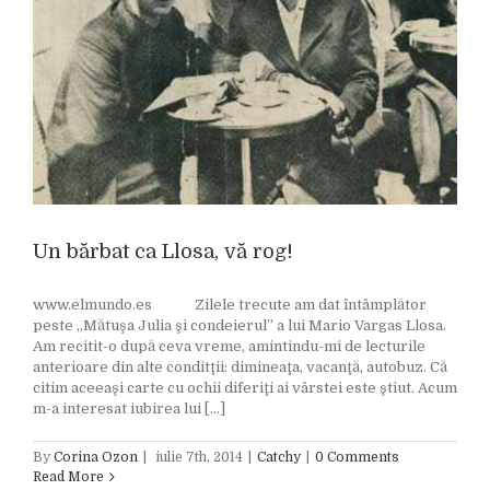
Un bărbat ca Llosa, vă rog!
www.elmundo.es Zilele trecute am dat întâmplător
peste „Mătuşa Julia şi condeierul” a lui Mario Vargas Llosa.
Am recitit-o după ceva vreme, amintindu-mi de lecturile
anterioare din alte conditţii: dimineaţa, vacanţă, autobuz. Că
citim aceeaşi carte cu ochii diferiţi ai vârstei este ştiut. Acum
m-a interesat iubirea lui [...]
By
Corina Ozon
|
iulie 7th, 2014
|
Catchy
|
0 Comments
Read More