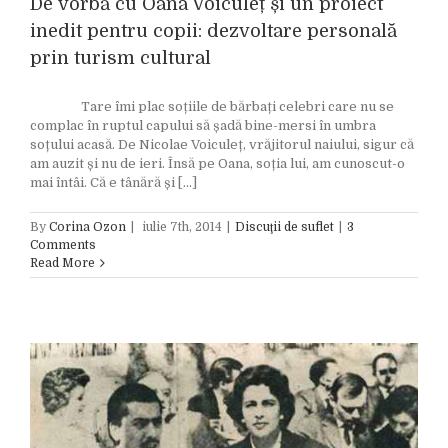
De vorbă cu Oana Voiculeț și un proiect
inedit pentru copii: dezvoltare personală
prin turism cultural
Tare îmi plac soțiile de bărbați celebri care nu se
complac în ruptul capului să șadă bine-mersi în umbra
soțului acasă. De Nicolae Voiculeț, vrăjitorul naiului, sigur că
am auzit și nu de ieri. Însă pe Oana, soția lui, am cunoscut-o
mai întâi. Că e tânără și [...]
By
Corina Ozon
|
iulie 7th, 2014
|
Discuţii de suflet
|
3
Comments
Read More