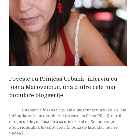
Poveste cu Prinţesă Urbană- interviu cu
Ioana Macoveiciuc, una dintre cele mai
populare bloggeriţe
Cu Ioana a fost aşa: ne- am cunoscut acum vreo 7-8 ani
întâmplător la un eveniment (la care ea făcea PR-ul), dar îi
citeam şi blogul, însă fără să ştiu că e al ei. Se numea pe
atunci ionouka.blogspot.com. În poza de la avatar nu i se
vedea [...]