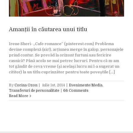
Amanții în căutarea unui titlu
Irene Sheri- „Cafe romance” (pinterest.com) Problema
devine complexă (sic!), acțiunea merge în galop, personajele
prind contur. Se prevăd la orizont furtuni sau fericire
casnică? Până acolo se mai petrec lucruri. Pentru că m-am
tot gândit de ceva vreme (și același lucru mi l-a sugerat un
cititor) la un titlu cuprinzător pentru toate poveștile [...]
By
Corina Ozon
|
iulie 1st, 2014
|
Evenimente/Media
,
Transferuri de personalitate
|
66 Comments
Read More