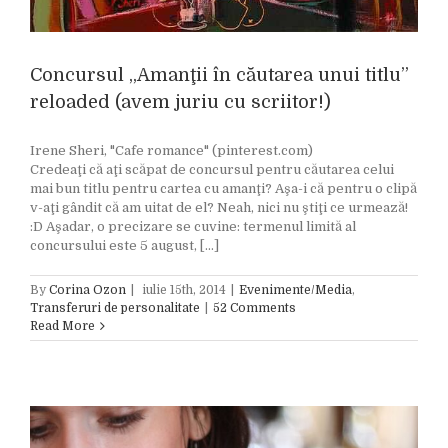
Concursul „Amanţii în căutarea unui titlu”
reloaded (avem juriu cu scriitor!)
Irene Sheri, "Cafe romance" (pinterest.com)
Credeaţi că aţi scăpat de concursul pentru căutarea celui
mai bun titlu pentru cartea cu amanţi? Aşa-i că pentru o clipă
v-aţi gândit că am uitat de el? Neah, nici nu ştiţi ce urmează!
:D Aşadar, o precizare se cuvine: termenul limită al
concursului este 5 august, [...]
By
Corina Ozon
|
iulie 15th, 2014
|
Evenimente/Media
,
Transferuri de personalitate
|
52 Comments
Read More