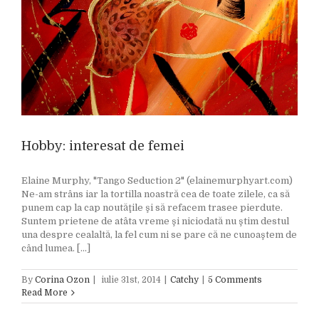
Hobby: interesat de femei
Elaine Murphy, "Tango Seduction 2" (elainemurphyart.com)
Ne-am strâns iar la tortilla noastră cea de toate zilele, ca să
punem cap la cap noutăţile şi să refacem trasee pierdute.
Suntem prietene de atâta vreme şi niciodată nu ştim destul
una despre cealaltă, la fel cum ni se pare că ne cunoaştem de
când lumea. [...]
By
Corina Ozon
|
iulie 31st, 2014
|
Catchy
|
5 Comments
Read More