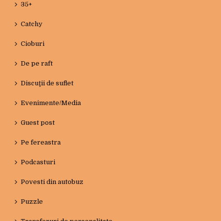
35+
Catchy
Cioburi
De pe raft
Discuţii de suflet
Evenimente/Media
Guest post
Pe fereastra
Podcasturi
Povesti din autobuz
Puzzle