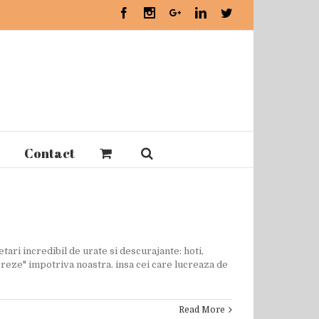
Facebook
Instagram
Google+
Linkedin
Twitter
Contact
tari incredibil de urate si descurajante: hoti,
creze" impotriva noastra. insa cei care lucreaza de
Read More