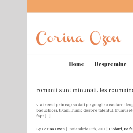
Home
Despre mine
romanii sunt minunati. les roumain
v-a trecut prin cap sa dati pe google o cautare desp
paduchiosi, tigani...nimic despre talentul, frumuse
fapt [...]
By
Corina Ozon
|
noiembrie 18th, 2011
|
Cioburi
,
Pe fe