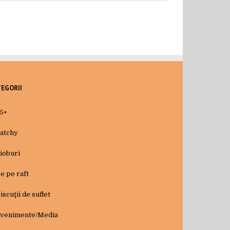
TEGORII
5+
atchy
ioburi
e pe raft
iscuţii de suflet
venimente/Media