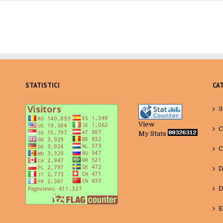
STATISTICI
CA
3
View
C
My Stats
C
D
D
E