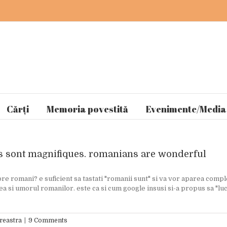
Cărți
Memoria povestită
Evenimente/Media
s sont magnifiques. romanians are wonderful
re romani? e suficient sa tastati "romanii sunt" si va vor aparea comple
tea si umorul romanilor. este ca si cum google insusi si-a propus sa "lu
reastra
|
9 Comments