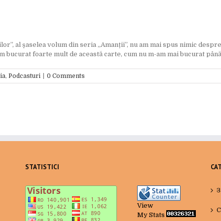
ilor”, al șaselea volum din seria „Amanții”, nu am mai spus nimic despre
 bucurat foarte mult de această carte, cum nu m-am mai bucurat până ac
ia
,
Podcasturi
|
0 Comments
STATISTICI
CA
3
View
C
My Stats