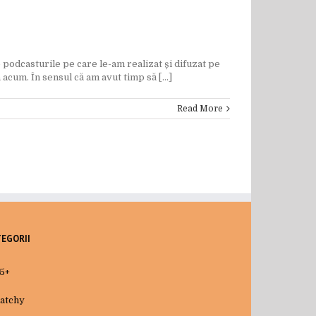
 podcasturile pe care le-am realizat și difuzat pe
um. În sensul că am avut timp să [...]
Read More
TEGORII
5+
atchy