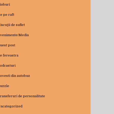
ioburi
e pe raft
iscuţii de suflet
venimente/Media
uest post
e fereastra
odcasturi
ovesti din autobuz
uzzle
ransferuri de personalitate
ncategorized