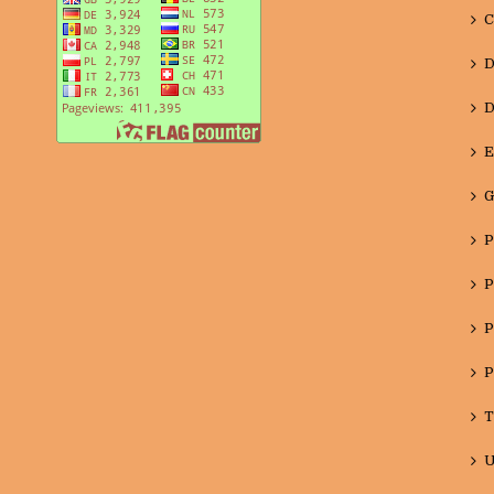
C
D
D
E
G
P
P
P
P
T
U