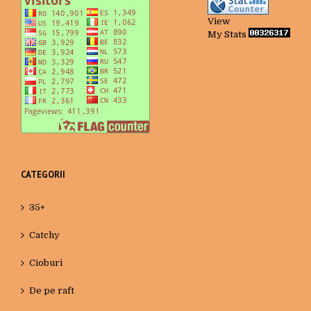
View
My Stats
CATEGORII
35+
Catchy
Cioburi
De pe raft