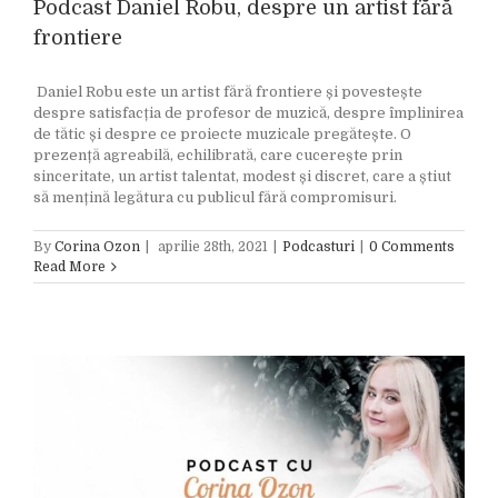
Podcast Daniel Robu, despre un artist fără
frontiere
Daniel Robu este un artist fără frontiere și povestește
despre satisfacția de profesor de muzică, despre împlinirea
de tătic și despre ce proiecte muzicale pregătește. O
prezență agreabilă, echilibrată, care cucerește prin
sinceritate, un artist talentat, modest și discret, care a știut
să mențină legătura cu publicul fără compromisuri.
By
Corina Ozon
|
aprilie 28th, 2021
|
Podcasturi
|
0 Comments
Read More