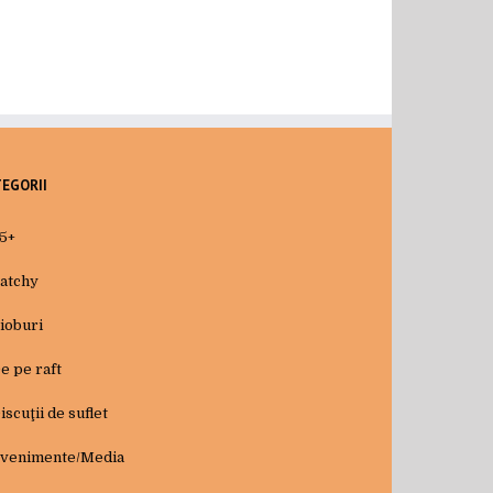
TEGORII
5+
atchy
ioburi
e pe raft
iscuţii de suflet
venimente/Media