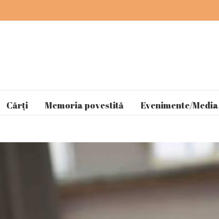
Cărți
Memoria povestită
Evenimente/Media