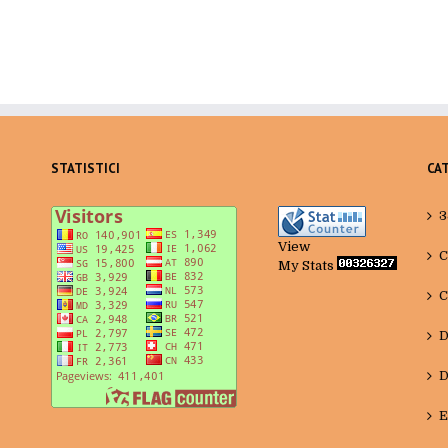
STATISTICI
CA
3
View
C
My Stats
C
D
D
E