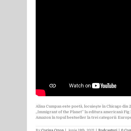
Alina Cumpan este poetă, locuiește în Chicago din 2
„Immigrant of the Planet” la editura americană Fig F
Amazon în topul bestseller la trei categorii: Eur
By
Corina Ozon
|
iunie 18th, 2021
|
Podcasturi
|
0 Co