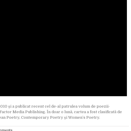
010 și a publicat recent cel de-al patrulea volum de poezii-
actor Media Publishing. În doar o lună, cartea a fost clasificată de
opean Poetry, Contemporary Poetry și Women’s Poetry.
mments