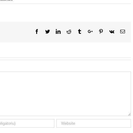
Facebook
Twitter
Linkedin
Reddit
Tumblr
Google+
Pinterest
Vk
Ema