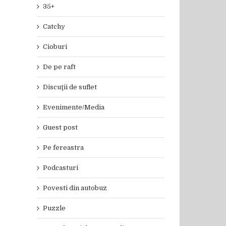
35+
Catchy
Cioburi
il
De pe raft
Discuţii de suflet
Evenimente/Media
Guest post
Pe fereastra
Podcasturi
Povesti din autobuz
Puzzle