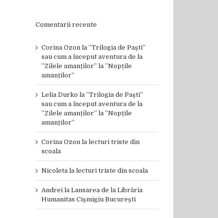
Comentarii recente
Corina Ozon
la
”Trilogia de Paști”
sau cum a început aventura de la
”Zilele amanților” la ”Nopțile
amanților”
Lelia Durko
la
”Trilogia de Paști”
sau cum a început aventura de la
”Zilele amanților” la ”Nopțile
amanților”
Corina Ozon
la
lecturi triste din
scoala
Nicoleta
la
lecturi triste din scoala
Andrei
la
Lansarea de la Librăria
Humanitas Cișmigiu București