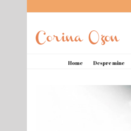
Home
Despre mine
View
Larger
Image