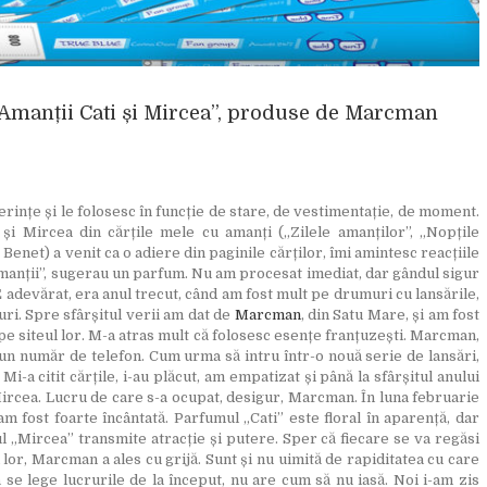
 „Amanții Cati și Mircea”, produse de Marcman
țe și le folosesc în funcție de stare, de vestimentație, de moment.
i Mircea din cărțile mele cu amanți („Zilele amanților”, „Nopțile
Benet) a venit ca o adiere din paginile cărților, îmi amintesc reacțiile
Amanții”, sugerau un parfum. Nu am procesat imediat, dar gândul sigur
 E adevărat, era anul trecut, când am fost mult pe drumuri cu lansările,
uri. Spre sfârșitul verii am dat de
Marcman
, din Satu Mare, și am fost
e siteul lor. M-a atras mult că folosesc esențe franțuzești. Marcman,
 un număr de telefon. Cum urma să intru într-o nouă serie de lansări,
i-a citit cărțile, i-au plăcut, am empatizat și până la sfârșitul anului
ircea. Lucru de care s-a ocupat, desigur, Marcman. În luna februarie
 fost foarte încântată. Parfumul „Cati” este floral în aparență, dar
ul „Mircea” transmite atracție și putere. Sper că fiecare se va regăsi
lor, Marcman a ales cu grijă. Sunt și nu uimită de rapiditatea cu care
 se lege lucrurile de la început, nu are cum să nu iasă. Noi i-am zis