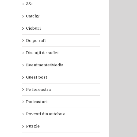
35+
Catchy
Cioburi
De pe raft
Discuţii de suflet
Evenimente/Media
Guest post
Pe fereastra
Podcasturi
Povesti din autobuz
Puzzle