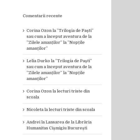
Comentarii recente
Corina Ozon
la
”Trilogia de Paști”
sau cum a început aventura de la
”Zilele amanților” la ”Nopțile
amanților”
Lelia Durko
la
”Trilogia de Paști”
sau cum a început aventura de la
”Zilele amanților” la ”Nopțile
amanților”
Corina Ozon
la
lecturi triste din
scoala
Nicoleta
la
lecturi triste din scoala
Andrei
la
Lansarea de la Librăria
Humanitas Cișmigiu București