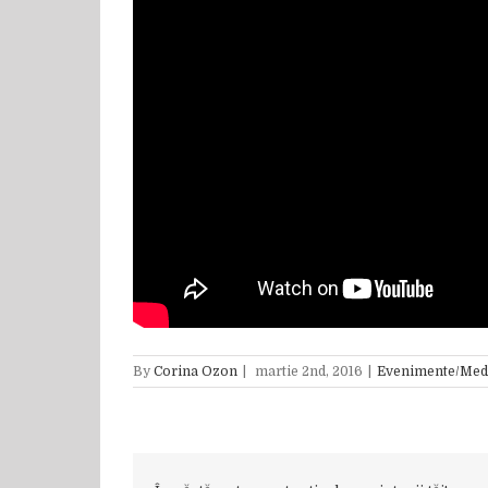
By
Corina Ozon
|
martie 2nd, 2016
|
Evenimente/Med