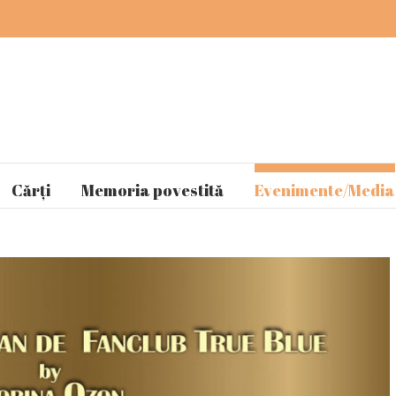
Cărți
Memoria povestită
Evenimente/Media