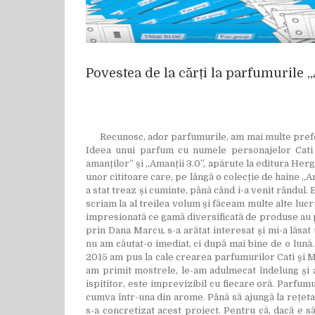
Povestea de la cărți la parfumurile
Recunosc, ador parfumurile, am mai multe preferin
Ideea unui parfum cu numele personajelor Cati ș
amanților” și „Amanții 3.0”, apărute la editura Herg 
unor cititoare care, pe lângă o colecție de haine „
a stat treaz și cuminte, până când i-a venit rândul.
scriam la al treilea volum și făceam multe alte lucr
impresionată ce gamă diversificată de produse au p
prin Dana Marcu, s-a arătat interesat și mi-a lăsat
nu am căutat-o imediat, ci după mai bine de o lună. M
2015 am pus la cale crearea parfumurilor Cati și M
am primit mostrele, le-am adulmecat îndelung și am
ispititor, este imprevizibil cu fiecare oră. Parfum
cumva într-una din arome. Până să ajungă la rețeta 
s-a concretizat acest proiect. Pentru că, dacă e să