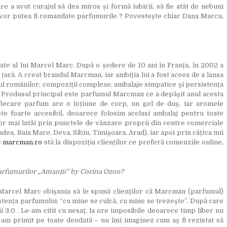
 a avut curajul să dea miros și formă iubirii, să fie atât de nebuni
de vor putea fi comandate parfumurile ? Povestește chiar Dana Marcu,
te al lui Marcel Marc. După o ședere de 10 ani în Franța, în 2002 a
țară. A creat brandul Marcman, iar ambiția lui a fost aceea de a lansa
l românilor: compoziții complexe, ambalaje simpatice și persistența
r. Produsul principal este parfumul Marcman ce a depășit anul acesta
fiecare parfum are o loțiune de corp, un gel de duș, iar aromele
te foarte accesibil, deoarece folosim acelasi ambalaj pentru toate
or mai întâi prin punctele de vânzare proprii din centre comerciale
dea, Baia Mare, Deva, Sibiu, Timișoara, Arad), iar apoi prin câțiva mii
e
marcman.ro
stă la dispoziția clienților ce preferă comenzile online,
parfumurilor „Amanții” by Corina Ozon?
arcel Marc obișnuia să le spună clienților că Marcman (parfumul)
stența parfumului: “cu mine se culcă, cu mine se trezește”. După care
ii 3.0 . Le-am citit cu nesaț, la ore imposibile deoarece timp liber nu
-am primit pe toate deodată – nu îmi imaginez cum aș fi rezistat să