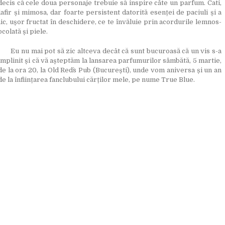
decis că cele doua personaje trebuie să inspire câte un parfum. Cati,
afir și mimosa, dar foarte persistent datorită esenței de paciuli și a
ic, ușor fructat în deschidere, ce te învăluie prin acordurile lemnos-
colată și piele.
Eu nu mai pot să zic altceva decât că sunt bucuroasă că un vis s-a
împlinit și că vă așteptăm la lansarea parfumurilor sâmbătă, 5 martie,
de la ora 20, la Old Red`s Pub (București), unde vom aniversa și un an
de la înființarea fanclubului cărților mele, pe nume True Blue.