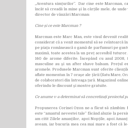
„Aventura simțurilor”. Dar cine este Marcman, care
încât să creadă în mine și în cărțile mele, de un
director de vânzări Marcman:
Cine și ce este Marcman ?
Marcman este Marc Man, este visul devenit realita
considerat că a venit momentul să se reîntoarcă în 
pe piața românească o gamă de parfumuri pe gustu
maximă, toate acestea la un preț accesibil tuturo
160 de arome diferite. Începând cu anul 2008, 
masculine au și un after shave balsam. Prețul es
aromele. Produsele Marcman sunt oferite cliențil
aflate momentan în 7 orașe ale țării (Satu Mare, Ora
de colaboratori din întreaga țară. Magazinul onlin
oferindu-le discount și mostre gratuite.
Ce anume v-a determinat să concretizați proiectul 
Propunerea Corinei Ozon ne-a făcut să zâmbim: M
este “amantul nevestei tale” făcând aluzie la persi
am citit Zilele amanților, apoi Nopțile, apoi Amanț
aveam, iar bucuria mea cea mai mare a fost că le