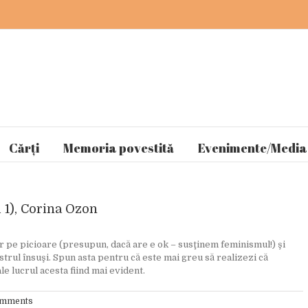
Cărți
Memoria povestită
Evenimente/Media
 1), Corina Ozon
 pe picioare (presupun, dacă are e ok – susţinem feminismul!) şi
trul însuşi. Spun asta pentru că este mai greu să realizezi că
le lucrul acesta fiind mai evident.
omments