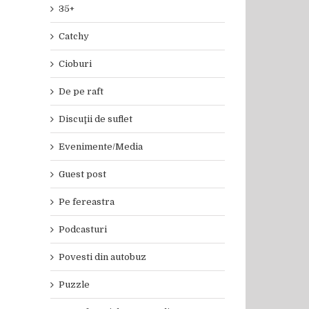
35+
Catchy
Cioburi
De pe raft
Discuţii de suflet
Evenimente/Media
Guest post
Pe fereastra
Podcasturi
Povesti din autobuz
Puzzle