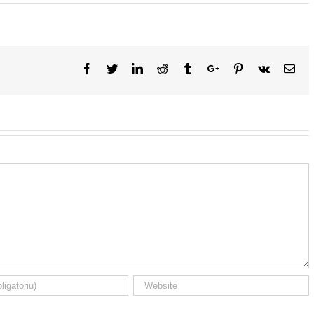
Facebook
Twitter
Linkedin
Reddit
Tumblr
Google+
Pinterest
Vk
Ema