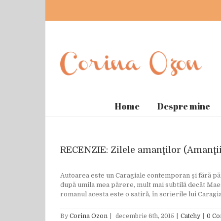
Home
Despre mine
RECENZIE: Zilele amanţilor (Amanţii
Autoarea este un Caragiale contemporan şi fără păr
după umila mea părere, mult mai subtilă decât Maes
romanul acesta este o satiră, în scrierile lui Caragia
By
Corina Ozon
|
decembrie 6th, 2015
|
Catchy
|
0 C