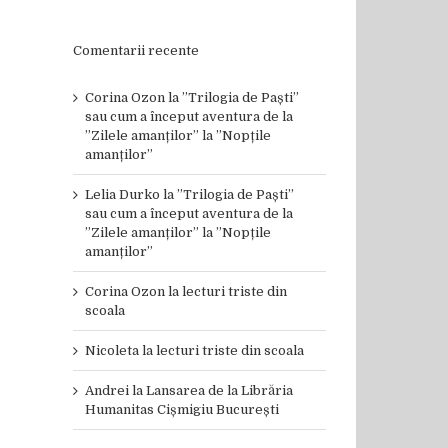
Comentarii recente
Corina Ozon
la
”Trilogia de Paști”
sau cum a început aventura de la
”Zilele amanților” la ”Nopțile
amanților”
Lelia Durko
la
”Trilogia de Paști”
sau cum a început aventura de la
”Zilele amanților” la ”Nopțile
amanților”
Corina Ozon
la
lecturi triste din
scoala
Nicoleta
la
lecturi triste din scoala
Andrei
la
Lansarea de la Librăria
Humanitas Cișmigiu București