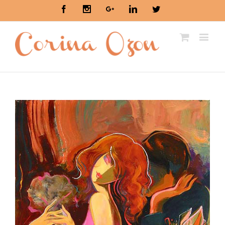
Facebook
Instagram
Google+
Linkedin
Twitter
View
Larger
Image