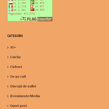
CATEGORII
35+
Catchy
Cioburi
De pe raft
Discuţii de suflet
Evenimente/Media
Guest post