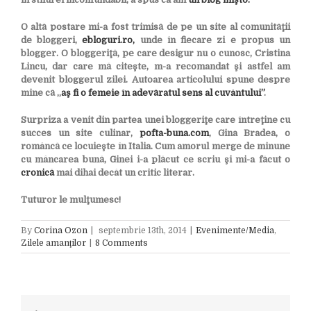
O altă postare mi-a fost trimisă de pe un site al comunităţii
de bloggeri,
ebloguri.ro,
unde în fiecare zi e propus un
blogger. O bloggeriţă, pe care desigur nu o cunosc, Cristina
Lincu, dar care mă citeşte, m-a recomandat şi astfel am
devenit bloggerul zilei. Autoarea articolului spune despre
mine că „
aş fi o femeie în adevăratul sens al cuvântului”
.
Surpriza a venit din partea unei bloggeriţe care întreţine cu
succes un site culinar,
pofta-buna.com
, Gina Bradea, o
româncă ce locuieşte în Italia. Cum amorul merge de minune
cu mâncarea bună, Ginei i-a plăcut ce scriu şi mi-a făcut o
cronică
mai dihai decât un critic literar.
Tuturor le mulţumesc!
By
Corina Ozon
|
septembrie 13th, 2014
|
Evenimente/Media
,
Zilele amanţilor
|
8 Comments