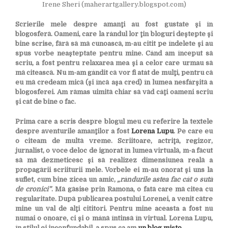
Irene Sheri (maherartgallery.blogspot.com)
Scrierile mele despre amanţi au fost gustate şi în
blogosferă. Oameni, care la rândul lor ţin bloguri deştepte şi
bine scrise, fără să mă cunoască, m-au citit pe îndelete şi au
spus vorbe neaşteptate pentru mine. Când am început să
scriu, a fost pentru relaxarea mea şi a celor care urmau să
mă citească. Nu m-am gândit că vor fi atât de mulţi, pentru că
eu mă credeam mică (şi încă aşa cred) în lumea nesfârşită a
blogosferei. Am rămas uimită chiar să văd câţi oameni scriu
şi cât de bine o fac.
Prima care a scris despre blogul meu cu referire la textele
despre aventurile amanţilor a fost
Lorena Lupu
. Pe care eu
o citeam de multă vreme. Scriitoare, actriţă, regizor,
jurnalist, o voce deloc de ignorat în lumea virtuală, m-a făcut
să mă dezmeticesc şi să realizez dimensiunea reală a
propagării scriiturii mele. Vorbele ei m-au onorat şi uns la
suflet, cum bine zicea un amic,
„rândurile astea fac cât o sută
de cronici”
. Mă găsise prin Ramona, o fată care mă citea cu
regularitate. După publicarea postului Lorenei, a venit către
mine un val de alţi cititori. Pentru mine aceasta a fost nu
numai o onoare, ci şi o mână întinsă în virtual. Lorena Lupu,
în stilul ei inconfundabil, a spus ca am
un blog mişto.