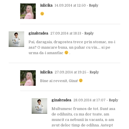
iulicika
14.09.2014 at 12:50
- Reply
ginabradea
27.09.2014 at 18:13
- Reply
Pai, daragaia, dragostea trece prin stomac, nu-i
asa? O mancare buna, un pahar cu vin…. si pe
urma da-i amantlac
.
iulicika
27.09.2014 at 19:25
- Reply
Bine ai revenit, Gina!
ginabradea
28.09.2014 at 17:07
- Reply
Multumesc frumos de tot. Sunt asa
de odihnita, ca ma dor toate, am
muncit ca nebunii in vacanta, n-am
avut deloc timp de odihna. Astept