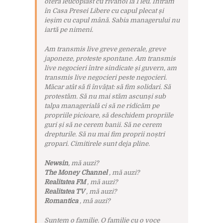
oferă leucoplast cu rivanol la 1 leu. Intrăm
în Casa Presei Libere cu capul plecat și
ieșim cu capul mână. Sabia managerului nu
iartă pe nimeni.
Am transmis live greve generale, greve
japoneze, proteste spontane. Am transmis
live negocieri între sindicate și guvern, am
transmis live negocieri peste negocieri.
Măcar atât să fi învățat: să fim solidari. Să
protestăm. Să nu mai stăm ascunși sub
talpa managerială ci să ne ridicăm pe
propriile picioare, să deschidem propriile
guri și să ne cerem banii. Să ne cerem
drepturile. Să nu mai fim proprii noștri
gropari. Cimitirele sunt deja pline.
Newsin
, mă auzi?
The Money Channel
, mă auzi?
Realitatea FM
, mă auzi?
Realitatea TV
, mă auzi?
Romantica
, mă auzi?
Suntem o familie. O familie cu o voce