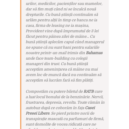
urilor, medicilor, pacienților sau mamelor,
dar să fim muți când ni se încalcă nouă
drepturile. Cu bună știință continuăm să
urlăm pentru alții în timp ce banca ne ia
casa, firma de leasing ne ia mașina,
Provident vine după împrumutul de 3 lei
făcut pentru pâinea zilei de mâine… Cu
bună știință aplecăm capul când managerul
ne spune că nu sunt bani pentru salariile
noastre printr-un mail trimis din
Bahamas
unde face team-building cu colegii
manageri din trust. Cu bună știință
acceptăm amenințarea că mâine nu mai
avem loc de muncă dacă nu continuăm să
acceptăm să lucrăm fară să fim plătiți.
Compostăm cu putere biletul de
RATB
care
a luat locul bonului de la benzinărie. Nervii,
frustrarea, depresia, revolta. Toate rămân în
autobuz după ce coborâm în fața
Casei
Presei Libere
. Se pierd printre norii de
transpirație mascată cu parfumuri de firmă,
sunt domolite de vocea ridicată care ne