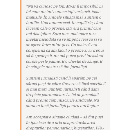
“Nu vă cunosc pe toți. Mi-ar fi imposibil. La
fel cum nu îmi cunosc toți verișorii, toate
mătușile. În ambele situații însă suntem o
familie. Una numeroasă. În copilărie, când
făceam câte o prostie, tata era primul care
mă disciplina. Sora mea mai mare nu a
încetat niciodată să se împotrivească și să
se așeze între mine și el. Cu toate că era
conștientă că am făcut o prostie și ar trebui
să fiu pedepsit, nu mă putea privi încasând
curele peste palme. E o chestie de sânge. E
în sângele nostru să fim jurnaliști.
Suntem jurnaliști când îi apărăm pe cei
săraci puși de către Guvern să facă sacrificii
și mai mari. Suntem jurnaliști când dăm
dreptate patronatelor. La fel de jurnaliști
când promovăm mișcările sindicale. Nu
suntem însă jurnaliști pentru noi înșine.
Am acceptat o situație ciudată – să fim puși
în ipostaza de a urla despre încălcarea
drepturilor pensionarilor, bugetarilor, PFA-