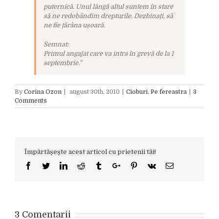
puternică. Unul lângă altul suntem în stare
să ne redobândim drepturile. Dezbinați, să
ne fie țărâna ușoară.
Semnat:
Primul angajat care va intra în grevă de la 1
septembrie.”
By
Corina Ozon
|
august 30th, 2010
|
Cioburi
,
Pe fereastra
|
3
Comments
Împărtășește acest articol cu prietenii tăi!
Facebook
Twitter
Linkedin
Reddit
Tumblr
Google+
Pinterest
Vk
Email
3 Comentarii