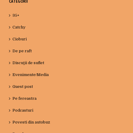
CATEGORII
35+
Catchy
Cioburi
De pe raft
Discuţii de suflet
Evenimente/Media
Guest post
Pe fereastra
Podcasturi
Povesti din autobuz