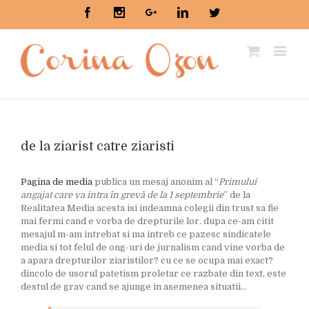
Facebook
Instagram
Google+
Linkedin
Twitter
de la ziarist catre ziaristi
Pagina de media
publica un mesaj anonim al “
Primului
angajat care va intra în grevă de la 1 septembrie
” de la
Realitatea Media acesta isi indeamna colegii din trust sa fie
mai fermi cand e vorba de drepturile lor. dupa ce-am citit
mesajul m-am intrebat si ma intreb ce pazesc sindicatele
media si tot felul de ong-uri de jurnalism cand vine vorba de
a apara drepturilor ziaristilor? cu ce se ocupa mai exact?
dincolo de usorul patetism proletar ce razbate din text, este
destul de grav cand se ajunge in asemenea situatii…