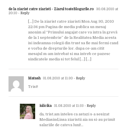
de la ziarist catre ziaristi - Ziarul toateBlogurile.ro
30.08.2010 at
20:10
- Reply
[…] De la ziarist catre ziaristi Mon Aug 30, 2010
22:34 pm Pagina de media publica un mesaj
anonim al “Primului angajat care va intra în grevă
de la 1 septembrie” de la Realitatea Media acesta
isi indeamna colegii din trust sa fie mai fermi cand
e vorba de drepturile lor. dupa ce-am citit
mesajul m-am intrebat si ma intreb ce pazesc
sindicatele media si tot felul […] […]
Matash
31.08.2010 at 11:30
- Reply
Trist!
iulicika
31.08.2010 at 11:33
- Reply
da, trist.am inteles ca astazi s-a sesizat
Mediasind,insa ziaristii aia nu si-au primit
salariile de cateva luni!…