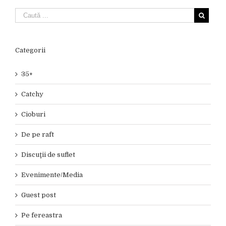
Categorii
35+
Catchy
Cioburi
De pe raft
Discuţii de suflet
Evenimente/Media
Guest post
Pe fereastra