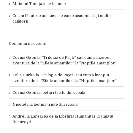
Motanul Tomiță iese în lume
Ce am făcut, de am tăcut : o carte academică și multe
călătorii
Comentarii recente
Corina Ozon
la
”Trilogia de Paști” sau cum a început
aventura de la ”Zilele amanților” la ”Nopțile amanților”
Lelia Durko
la
”Trilogia de Paști” sau cum a început
aventura de la ”Zilele amanților” la ”Nopțile amanților”
Corina Ozon
la
lecturi triste din scoala
Nicoleta
la
lecturi triste din scoala
Andrei
la
Lansarea de la Librăria Humanitas Cișmigiu
București