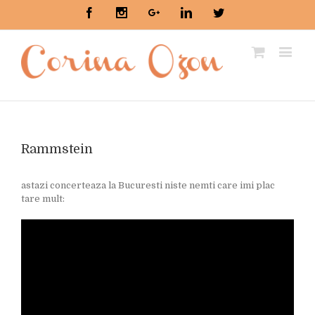
Facebook
Instagram
Google+
Linkedin
Twitter
Rammstein
astazi concerteaza la Bucuresti niste nemti care imi plac
tare mult: