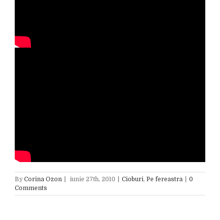
By
Corina Ozon
|
iunie 27th, 2010
|
Cioburi
,
Pe fereastra
|
0
Comments