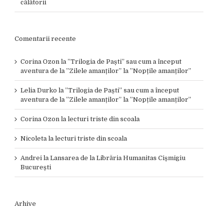
călătorii
Comentarii recente
Corina Ozon
la
”Trilogia de Paști” sau cum a început
aventura de la ”Zilele amanților” la ”Nopțile amanților”
Lelia Durko
la
”Trilogia de Paști” sau cum a început
aventura de la ”Zilele amanților” la ”Nopțile amanților”
Corina Ozon
la
lecturi triste din scoala
Nicoleta
la
lecturi triste din scoala
Andrei
la
Lansarea de la Librăria Humanitas Cișmigiu
București
Arhive