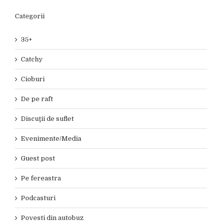
Categorii
35+
Catchy
Cioburi
De pe raft
Discuţii de suflet
Evenimente/Media
Guest post
Pe fereastra
Podcasturi
Povesti din autobuz