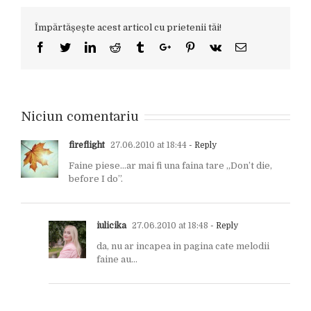
Împărtășește acest articol cu prietenii tăi!
Facebook
Twitter
Linkedin
Reddit
Tumblr
Google+
Pinterest
Vk
Email
Niciun comentariu
fireflight
27.06.2010 at 18:44
- Reply
Faine piese…ar mai fi una faina tare „Don’t die,
before I do”.
iulicika
27.06.2010 at 18:48
- Reply
da, nu ar incapea in pagina cate melodii
faine au…