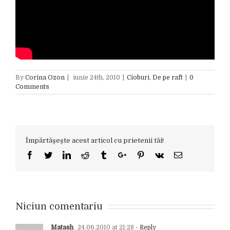
By
Corina Ozon
|
iunie 24th, 2010
|
Cioburi
,
De pe raft
|
0
Comments
Împărtășește acest articol cu prietenii tăi!
Facebook
Twitter
Linkedin
Reddit
Tumblr
Google+
Pinterest
Vk
Email
Niciun comentariu
Matash
24.06.2010 at 21:28
- Reply