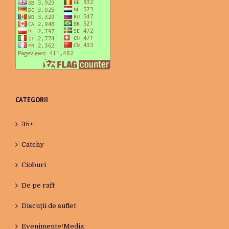
CATEGORII
35+
Catchy
Cioburi
De pe raft
Discuţii de suflet
Evenimente/Media