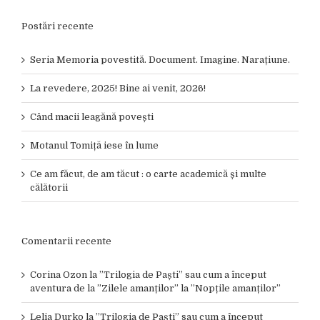
Postări recente
Seria Memoria povestită. Document. Imagine. Narațiune.
La revedere, 2025! Bine ai venit, 2026!
Când macii leagănă povești
Motanul Tomiță iese în lume
Ce am făcut, de am tăcut : o carte academică și multe
călătorii
Comentarii recente
Corina Ozon
la
”Trilogia de Paști” sau cum a început
aventura de la ”Zilele amanților” la ”Nopțile amanților”
Lelia Durko
la
”Trilogia de Paști” sau cum a început