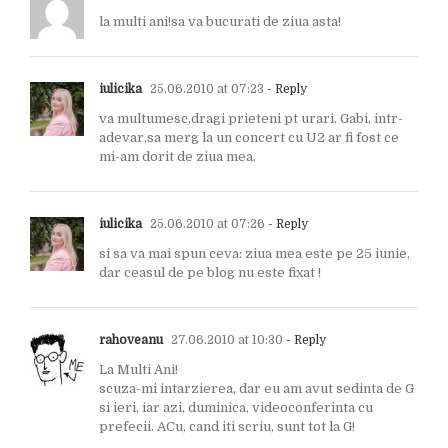
la multi ani!sa va bucurati de ziua asta!
iulicika
25.06.2010 at 07:23
- Reply
va multumesc,dragi prieteni pt urari. Gabi, intr-
adevar,sa merg la un concert cu U2 ar fi fost ce
mi-am dorit de ziua mea.
iulicika
25.06.2010 at 07:26
- Reply
si sa va mai spun ceva: ziua mea este pe 25 iunie,
dar ceasul de pe blog nu este fixat !
rahoveanu
27.06.2010 at 10:30
- Reply
La Multi Ani!
scuza-mi intarzierea, dar eu am avut sedinta de G
si ieri, iar azi, duminica, videoconferinta cu
prefecii. ACu, cand iti scriu, sunt tot la G!