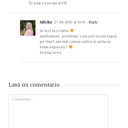
Te pup ca sa ma ierti!
iulicika
27.06.2010 at 10:31
- Reply
te iert la o cafea
multumesc, prietene. cum pot sa ma supar
pe tine? am mai ramas cativa si astia sa
stam suparati ?
te pup si eu
Lasă un comentariu
Comment