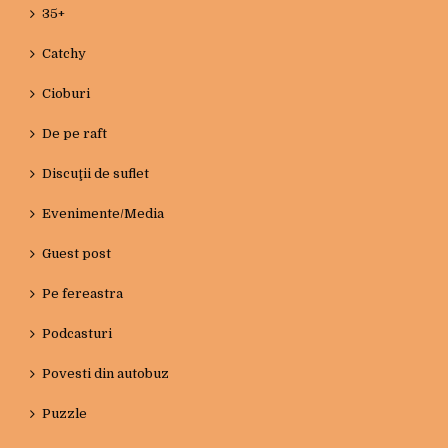
35+
Catchy
Cioburi
De pe raft
Discuţii de suflet
Evenimente/Media
Guest post
Pe fereastra
Podcasturi
Povesti din autobuz
Puzzle