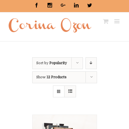
Facebook
Instagram
Google+
Linkedin
Twitter
Sort by
Popularity
Show
12 Products