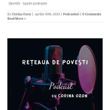
Spotify Apple podcasts
By
Corina Ozon
|
aprilie 30th, 2023
|
Podcasturi
|
0 Comments
Read More