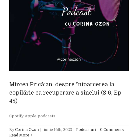
a
Mircea Pricăjan, despre întoarcerea la
copilărie ca recuperare a sinelui (S 6, Ep
48)
Spotify Apple podcasts
By
Corina Ozon
|
iunie 16th, 2023
|
Podcasturi
|
0 Comments
Read More