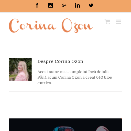
Facebook
Instagram
Google+
Linkedin
Twitter
Despre
Corina Ozon
Acest autor nu a completat încă detalii.
Pănă acum Corina Ozon a creat 640 blog
entries.