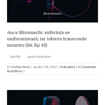
Anca Mizumschi: suferința ne
uniformizează, iar iubirea transcende
moartea (S6; Ep 43)
Spotify Apple podcasts
By
Corina Ozon
|
aprilie 17th, 2023
|
Podcasturi
|
0 Comments
Read More