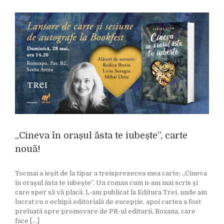
„Cineva în orașul ăsta te iubește”, carte
nouă!
Tocmai a ieșit de la tipar a treisprezecea mea carte; „Cineva
în orașul ăsta te iubește”. Un roman cum n-am mai scris și
care sper să vă placă. L-am publicat la Editura Trei, unde am
lucrat cu o echipă editorială de excepție, apoi cartea a fost
preluată spre promovare de PR-ul editurii, Roxana, care
face [...]