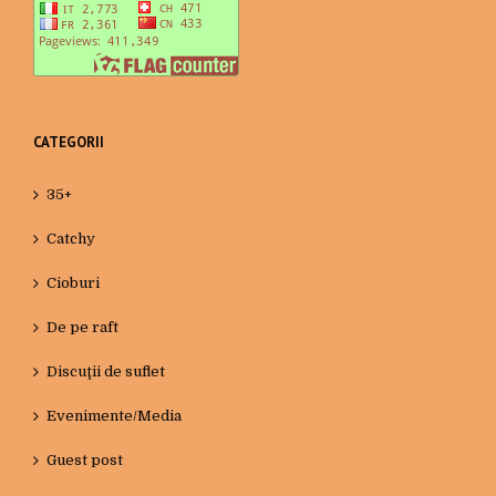
CATEGORII
35+
Catchy
Cioburi
De pe raft
Discuţii de suflet
Evenimente/Media
Guest post