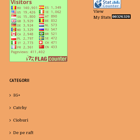
View
My Stats
CATEGORII
35+
Catchy
Cioburi
De pe raft