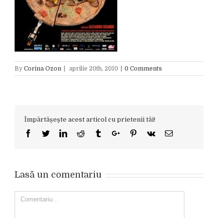
By
Corina Ozon
|
aprilie 20th, 2010
|
0 Comments
Împărtășește acest articol cu prietenii tăi!
Facebook
Twitter
Linkedin
Reddit
Tumblr
Google+
Pinterest
Vk
Email
Lasă un comentariu
Comment