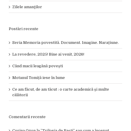
Zilele amanţilor
Postări recente
Seria Memoria povestită. Document. Imagine. Narațiune.
La revedere, 2025! Bine ai venit, 2026!
Când macii leagănă povești
Motanul Tomiță iese în lume
Ce am făcut, de am tăcut : o carte academică și multe
călătorii
Comentarii recente
Corina Ozon
la
”Trilogia de Paști” sau cum a început