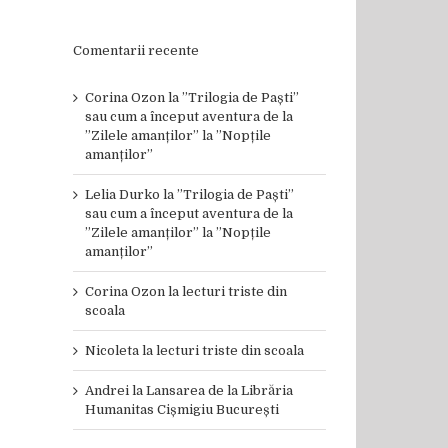
Comentarii recente
Corina Ozon
la
”Trilogia de Paști”
sau cum a început aventura de la
”Zilele amanților” la ”Nopțile
amanților”
Lelia Durko
la
”Trilogia de Paști”
sau cum a început aventura de la
”Zilele amanților” la ”Nopțile
amanților”
Corina Ozon
la
lecturi triste din
scoala
Nicoleta
la
lecturi triste din scoala
Andrei
la
Lansarea de la Librăria
Humanitas Cișmigiu București