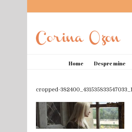
Home
Despre mine
cropped-382400_431535833547033_