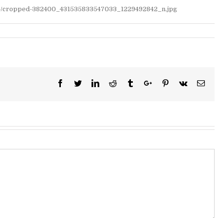
/04/cropped-382400_431535833547033_1229492842_n.jpg
Facebook
Twitter
Linkedin
Reddit
Tumblr
Google+
Pinterest
Vk
Ema