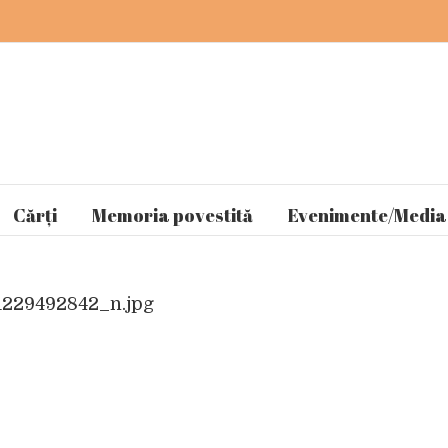
Cărți
Memoria povestită
Evenimente/Media
1229492842_n.jpg