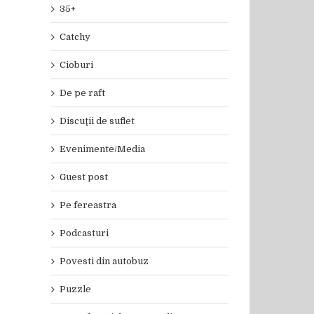
35+
Catchy
Cioburi
De pe raft
Discuţii de suflet
Evenimente/Media
Guest post
Pe fereastra
Podcasturi
Povesti din autobuz
Puzzle