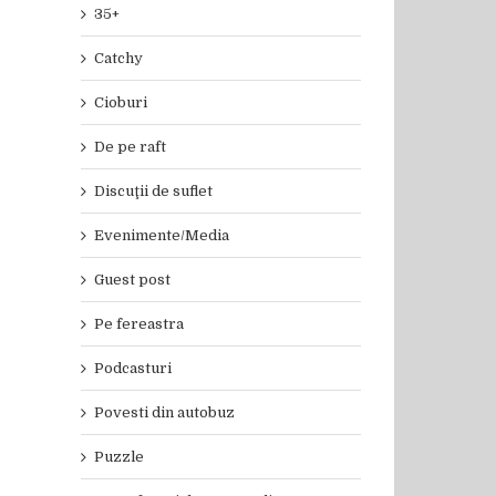
35+
Catchy
Cioburi
De pe raft
Discuţii de suflet
Evenimente/Media
Guest post
Pe fereastra
Podcasturi
Povesti din autobuz
Puzzle