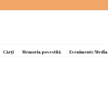
Cărți
Memoria povestită
Evenimente/Media