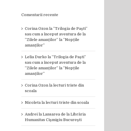
Comentarii recente
Corina Ozon
la
”Trilogia de Paști”
sau cum a început aventura de la
”Zilele amanților” la ”Nopțile
amanților”
Lelia Durko
la
”Trilogia de Paști”
sau cum a început aventura de la
”Zilele amanților” la ”Nopțile
amanților”
Corina Ozon
la
lecturi triste din
scoala
Nicoleta
la
lecturi triste din scoala
Andrei
la
Lansarea de la Librăria
Humanitas Cișmigiu București