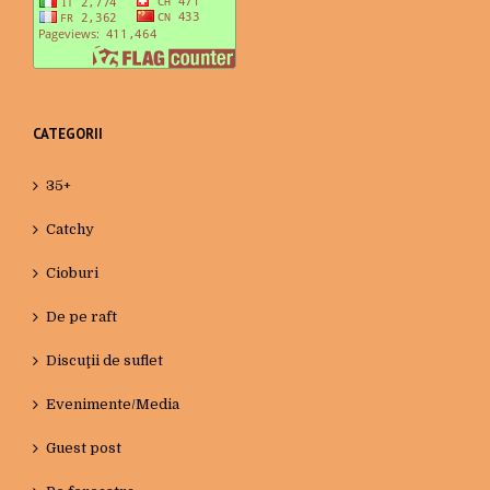
CATEGORII
35+
Catchy
Cioburi
De pe raft
Discuţii de suflet
Evenimente/Media
Guest post