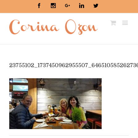
Facebook
Instagram
Google+
Linkedin
Twitter
23755102_1737450962955507_64651058526273