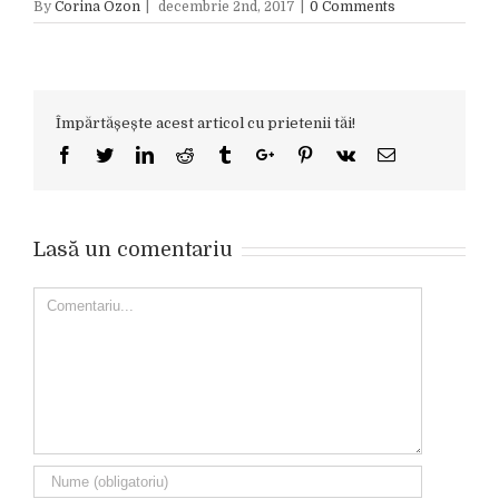
By
Corina Ozon
|
decembrie 2nd, 2017
|
0 Comments
Împărtășește acest articol cu prietenii tăi!
Facebook
Twitter
Linkedin
Reddit
Tumblr
Google+
Pinterest
Vk
Email
Lasă un comentariu
Comment