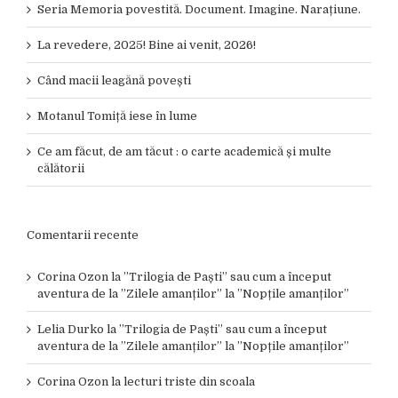
Seria Memoria povestită. Document. Imagine. Narațiune.
La revedere, 2025! Bine ai venit, 2026!
Când macii leagănă povești
Motanul Tomiță iese în lume
Ce am făcut, de am tăcut : o carte academică și multe
călătorii
Comentarii recente
Corina Ozon
la
”Trilogia de Paști” sau cum a început
aventura de la ”Zilele amanților” la ”Nopțile amanților”
Lelia Durko
la
”Trilogia de Paști” sau cum a început
aventura de la ”Zilele amanților” la ”Nopțile amanților”
Corina Ozon
la
lecturi triste din scoala