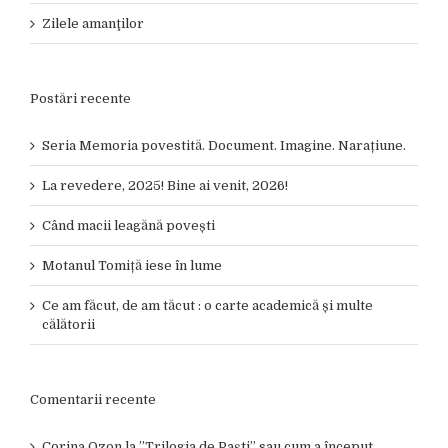
Zilele amanţilor
Postări recente
Seria Memoria povestită. Document. Imagine. Narațiune.
La revedere, 2025! Bine ai venit, 2026!
Când macii leagănă povești
Motanul Tomiță iese în lume
Ce am făcut, de am tăcut : o carte academică și multe
călătorii
Comentarii recente
Corina Ozon
la
”Trilogia de Paști” sau cum a început