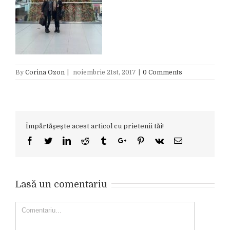
By
Corina Ozon
|
noiembrie 21st, 2017
|
0 Comments
Împărtășește acest articol cu prietenii tăi!
Facebook
Twitter
Linkedin
Reddit
Tumblr
Google+
Pinterest
Vk
Email
Lasă un comentariu
Comment