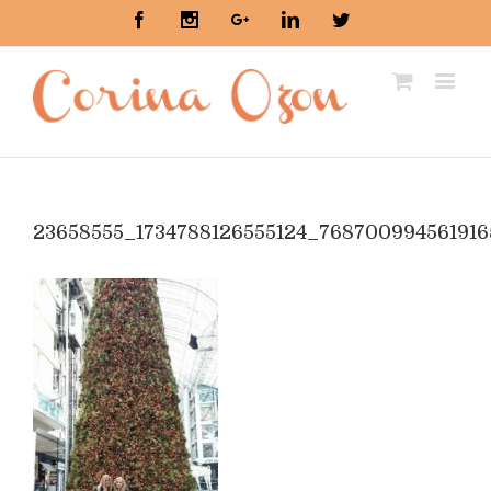
Facebook
Instagram
Google+
Linkedin
Twitter
23658555_1734788126555124_76870099456191