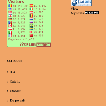
View
My Stats
CATEGORII
35+
Catchy
Cioburi
De pe raft