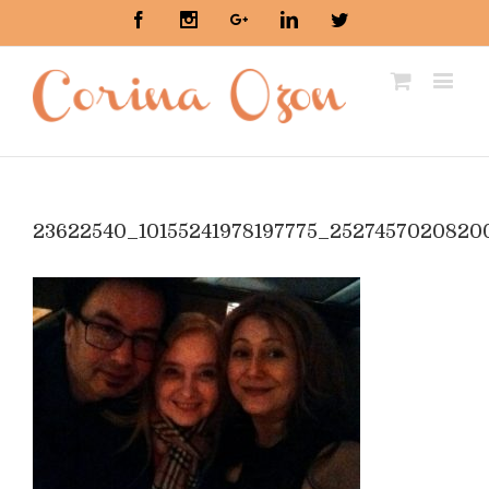
Facebook
Instagram
Google+
Linkedin
Twitter
23622540_10155241978197775_2527457020820