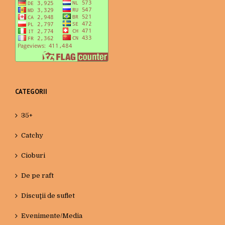
CATEGORII
35+
Catchy
Cioburi
De pe raft
Discuţii de suflet
Evenimente/Media