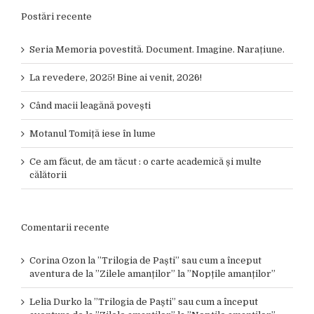
Postări recente
Seria Memoria povestită. Document. Imagine. Narațiune.
La revedere, 2025! Bine ai venit, 2026!
Când macii leagănă povești
Motanul Tomiță iese în lume
Ce am făcut, de am tăcut : o carte academică și multe
călătorii
Comentarii recente
Corina Ozon
la
”Trilogia de Paști” sau cum a început
aventura de la ”Zilele amanților” la ”Nopțile amanților”
Lelia Durko
la
”Trilogia de Paști” sau cum a început