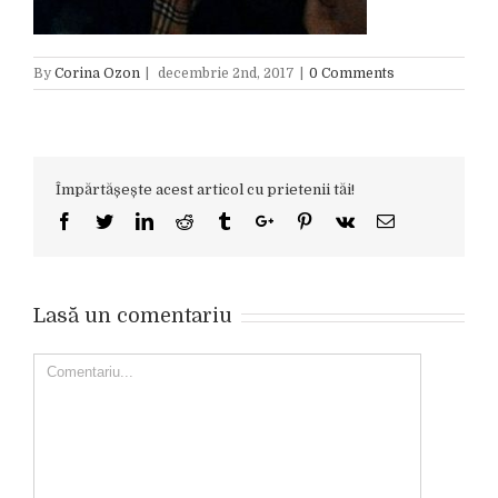
By
Corina Ozon
|
decembrie 2nd, 2017
|
0 Comments
Împărtășește acest articol cu prietenii tăi!
Facebook
Twitter
Linkedin
Reddit
Tumblr
Google+
Pinterest
Vk
Email
Lasă un comentariu
Comment