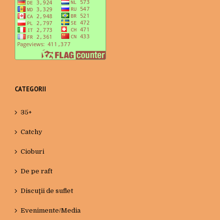
CATEGORII
35+
Catchy
Cioburi
De pe raft
Discuţii de suflet
Evenimente/Media