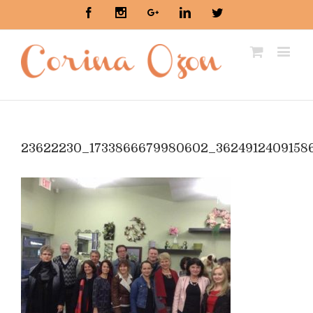
Facebook
Instagram
Google+
Linkedin
Twitter
23622230_1733866679980602_3624912409158