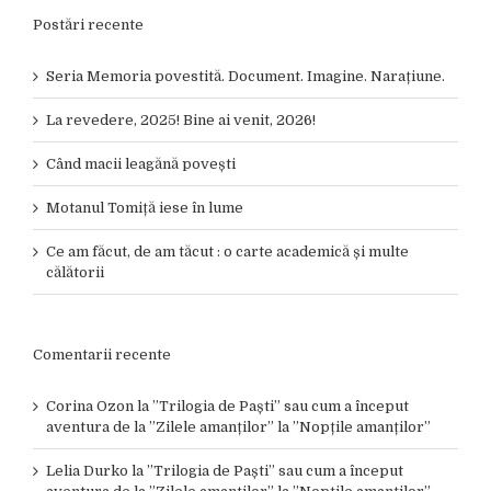
Postări recente
Seria Memoria povestită. Document. Imagine. Narațiune.
La revedere, 2025! Bine ai venit, 2026!
Când macii leagănă povești
Motanul Tomiță iese în lume
Ce am făcut, de am tăcut : o carte academică și multe
călătorii
Comentarii recente
Corina Ozon
la
”Trilogia de Paști” sau cum a început
aventura de la ”Zilele amanților” la ”Nopțile amanților”
Lelia Durko
la
”Trilogia de Paști” sau cum a început