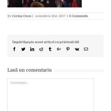
By
Corina Ozon
|
noiembrie 21st, 2017
|
0 Comments
Împărtășește acest articol cu prietenii tăi!
Facebook
Twitter
Linkedin
Reddit
Tumblr
Google+
Pinterest
Vk
Email
Lasă un comentariu
Comment