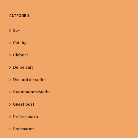
CATEGORII
35+
Catchy
Cioburi
De pe raft
Discuţii de suflet
Evenimente/Media
Guest post
Pe fereastra
Podcasturi