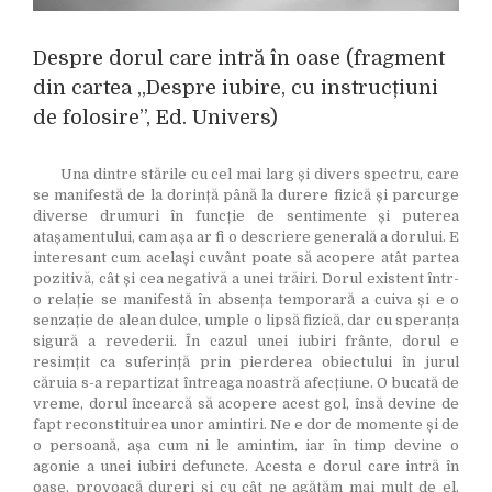
Despre dorul care intră în oase (fragment
din cartea „Despre iubire, cu instrucțiuni
de folosire”, Ed. Univers)
Una dintre stările cu cel mai larg și divers spectru, care
se manifestă de la dorință până la durere fizică și parcurge
diverse drumuri în funcție de sentimente și puterea
atașamentului, cam așa ar fi o descriere generală a dorului. E
interesant cum același cuvânt poate să acopere atât partea
pozitivă, cât și cea negativă a unei trăiri. Dorul existent într-
o relație se manifestă în absența temporară a cuiva și e o
senzație de alean dulce, umple o lipsă fizică, dar cu speranța
sigură a revederii. În cazul unei iubiri frânte, dorul e
resimțit ca suferință prin pierderea obiectului în jurul
căruia s-a repartizat întreaga noastră afecțiune. O bucată de
vreme, dorul încearcă să acopere acest gol, însă devine de
fapt reconstituirea unor amintiri. Ne e dor de momente și de
o persoană, așa cum ni le amintim, iar în timp devine o
agonie a unei iubiri defuncte. Acesta e dorul care intră în
oase, provoacă dureri și cu cât ne agățăm mai mult de el,