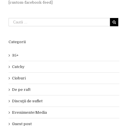
[custom-facebook-feed]
Categorii
35+
Catchy
Cioburi
De pe raft
Discuţii de suflet
Evenimente/Media
Guest post