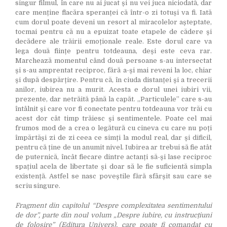
singur filmul, în care nu ai jucat și nu vei juca niciodată, dar
care menține flacăra speranței că într-o zi totuși va fi. Iată
cum dorul poate deveni un resort al miracolelor așteptate,
tocmai pentru că nu a epuizat toate etapele de cădere și
decădere ale trăirii emoționale reale. Este dorul care va
lega două ființe pentru totdeauna, deși este ceva rar.
Marchează momentul când două persoane s-au intersectat
și s-au amprentat reciproc, fără a-și mai reveni la loc, chiar
și după despărțire. Pentru că, în ciuda distanței și a trecerii
anilor, iubirea nu a murit. Acesta e dorul unei iubiri vii,
prezente, dar netrăită până la capăt. „Particulele” care s-au
întâlnit și care vor fi conectate pentru totdeauna vor trăi cu
acest dor cât timp trăiesc și sentimentele. Poate cel mai
frumos mod de a crea o legătură cu cineva cu care nu poți
împărtăși zi de zi ceea ce simți la modul real, dar și dificil,
pentru că ține de un anumit nivel. Iubirea ar trebui să fie atât
de puternică, încât fiecare dintre actanți să-și lase reciproc
spațiul acela de libertate și doar să le fie suficientă simpla
existență. Astfel se nasc poveștile fără sfârșit sau care se
scriu singure.
Fragment din capitolul “Despre complexitatea sentimentului
de dor”, parte din noul
volum „Despre iubire, cu instrucțiuni
de folosire” (Editura Univers), care poate fi comandat cu