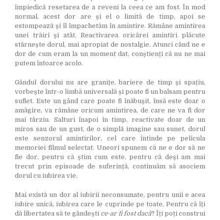
împiedică resetarea de a reveni la ceea ce am fost. În mod
normal, acest dor are și el o limită de timp, apoi se
estompează și îl împachetăm în amintire. Rămâne amintirea
unei trăiri și atât. Reactivarea oricărei amintiri plăcute
stârnește dorul, mai apropiat de nostalgie. Atunci când ne e
dor de cum eram la un moment dat, conștienți că nu ne mai
putem întoarce acolo.
Gândul dorului nu are granițe, bariere de timp și spațiu,
vorbește într-o limbă universală și poate fi un balsam pentru
suflet. Este un gând care poate fi înăbușit, însă este doar o
amăgire, va rămâne oricum amintirea, de care ne va fi dor
mai târziu. Salturi înapoi în timp, reactivate doar de un
miros sau de un gust, de o simplă imagine sau sunet, dorul
este senzorul amintirilor, cel care întinde pe pelicula
memoriei filmul selectat. Uneori spunem că ne e dor să ne
fie dor, pentru că știm cum este, pentru că deși am mai
trecut prin episoade de suferință, continuăm să asociem
dorul cu iubirea vie.
Mai există un dor al iubirii neconsumate, pentru unii e acea
iubire unică, iubirea care le cuprinde pe toate. Pentru că îți
dă libertatea să te gândești
ce-ar fi fost dacă
? Îți poți construi