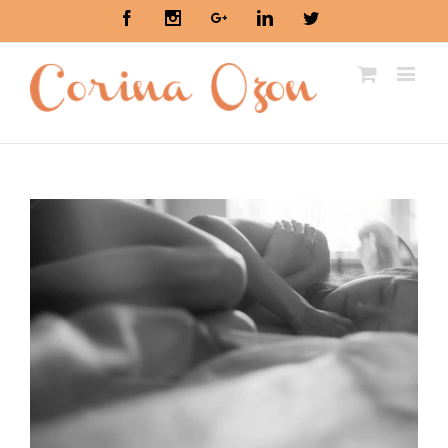
Facebook
Instagram
Google+
Linkedin
Twitter
View
Larger
Image