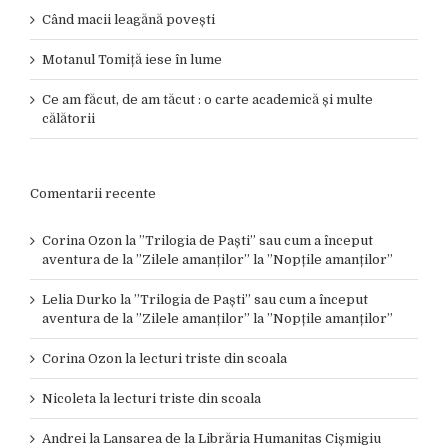
Când macii leagănă povești
Motanul Tomiță iese în lume
Ce am făcut, de am tăcut : o carte academică și multe
călătorii
Comentarii recente
Corina Ozon
la
”Trilogia de Paști” sau cum a început
aventura de la ”Zilele amanților” la ”Nopțile amanților”
Lelia Durko
la
”Trilogia de Paști” sau cum a început
aventura de la ”Zilele amanților” la ”Nopțile amanților”
Corina Ozon
la
lecturi triste din scoala
Nicoleta
la
lecturi triste din scoala
Andrei
la
Lansarea de la Librăria Humanitas Cișmigiu