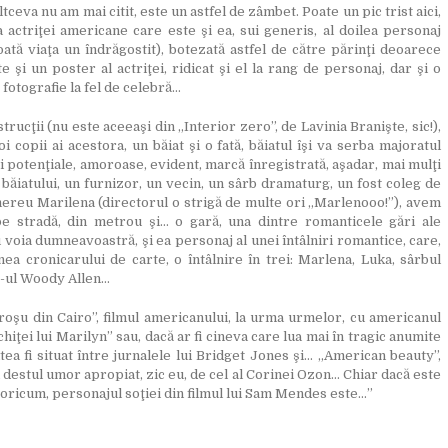
altceva nu am mai citit, este un astfel de zâmbet. Poate un pic trist aici,
actriţei americane care este şi ea, sui generis, al doilea personaj
ată viaţa un îndrăgostit), botezată astfel de către părinţi deoarece
şi un poster al actriţei, ridicat şi el la rang de personaj, dar şi o
fotografie la fel de celebră…
ucţii (nu este aceeaşi din „Interior zero”, de Lavinia Branişte, sic!),
i copii ai acestora, un băiat şi o fată, băiatul îşi va serba majoratul
 potenţiale, amoroase, evident, marcă înregistrată, aşadar, mai mulţi
l băiatului, un furnizor, un vecin, un sârb dramaturg, un fost coleg de
e mereu Marilena (directorul o strigă de multe ori „Marlenooo!”), avem
e stradă, din metrou şi… o gară, una dintre romanticele gări ale
 voia dumneavoastră, şi ea personaj al unei întâlniri romantice, care,
nea cronicarului de carte, o întâlnire în trei: Marlena, Luka, sârbul
e-ul Woody Allen…
roşu din Cairo”, filmul americanului, la urma urmelor, cu americanul
hiţei lui Marilyn” sau, dacă ar fi cineva care lua mai în tragic anumite
utea fi situat între jurnalele lui Bridget Jones şi… „American beauty”,
şi destul umor apropiat, zic eu, de cel al Corinei Ozon… Chiar dacă este
i, oricum, personajul soţiei din filmul lui Sam Mendes este…”