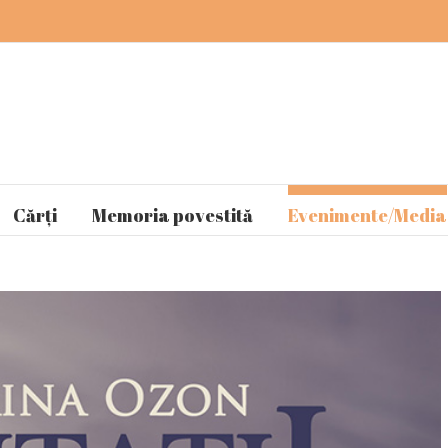
Cărți
Memoria povestită
Evenimente/Media