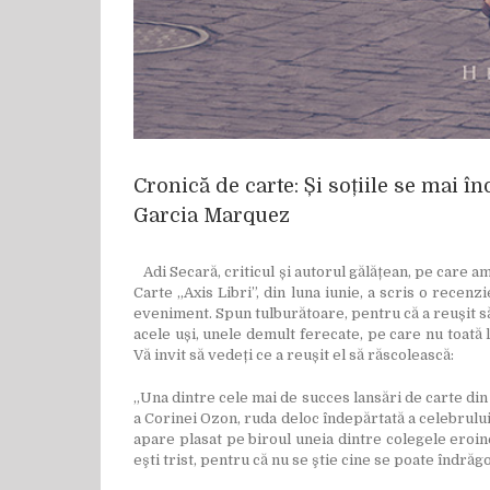
Cronică de carte: Și soțiile se mai î
Garcia Marquez
Adi Secară, criticul și autorul gălățean, pe care am
Carte „Axis Libri”, din luna iunie, a scris o recen
eveniment. Spun tulburătoare, pentru că a reușit să
acele uși, unele demult ferecate, pe care nu toată l
Vă invit să vedeți ce a reușit el să răscolească:
„Una dintre cele mai de succes lansări de carte din c
a Corinei Ozon, ruda deloc îndepărtată a celebrului 
apare plasat pe biroul uneia dintre colegele eroine
eşti trist, pentru că nu se ştie cine se poate îndrăg