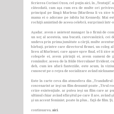
Scrierea Corinei Ozon, cel puţin aici, în „Tentaţii”, 
câteodată, cam aşa cum era de multe ori privirea 
principal pe lângă Marlena (Marilena îi va zice to
mama ei o adorase pe iubita lui Kennedy. Mai este 
rochiţă amintind de aceea celebră, surprinsă într-o 
Aşadar, avem o asistent manager la o firmă de constr
un soţ al acesteia, una bucată, carevasăzică, cei do
undeva prin prima jumătate a cărţii, multe aventuri
bărbaţi, printre care directorul firmei, un coleg a
liceu al Marlenei, care apare spre final, el îi zic
colegele ei, avem părinţii ei, avem oameni de p
românilor, aceea de la Băile Herculane! Evident, cu
deh, cum ies afară fanteziile, este acum, în viziu
cunoscut pe o reţea de socializare având nicknam
Este în carte ceva din atmosfera din „Trandafirul 
coscenarist ar ieşi un film denumit poate „Tivul roc
crize existenţiale, ar putea ieşi un film care ar p
ultimul chiar având sfârşitul pe care îl are, având 
şi un accent feminist, poate în plus… faţă de film. Ş
continuarea,
aici
.