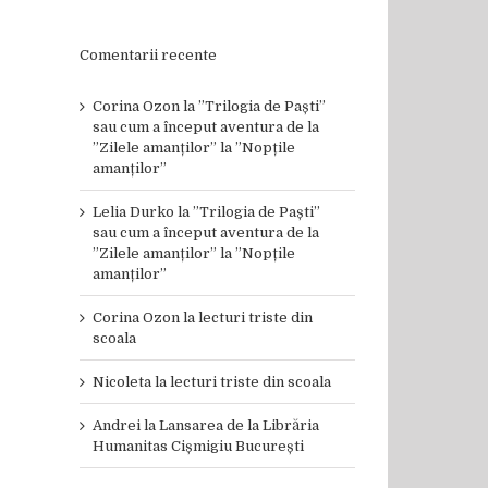
Comentarii recente
Corina Ozon
la
”Trilogia de Paști”
sau cum a început aventura de la
”Zilele amanților” la ”Nopțile
amanților”
il
Lelia Durko
la
”Trilogia de Paști”
sau cum a început aventura de la
”Zilele amanților” la ”Nopțile
amanților”
Corina Ozon
la
lecturi triste din
scoala
Nicoleta
la
lecturi triste din scoala
Andrei
la
Lansarea de la Librăria
Humanitas Cișmigiu București