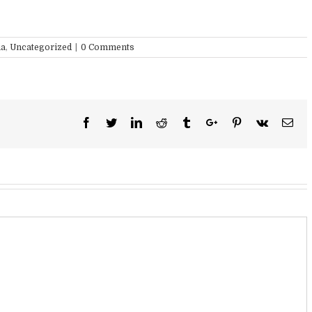
ia
,
Uncategorized
|
0 Comments
Facebook
Twitter
Linkedin
Reddit
Tumblr
Google+
Pinterest
Vk
Ema