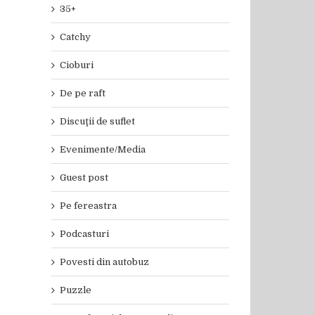
35+
Catchy
Cioburi
De pe raft
Discuţii de suflet
Evenimente/Media
Guest post
Pe fereastra
Podcasturi
Povesti din autobuz
Puzzle