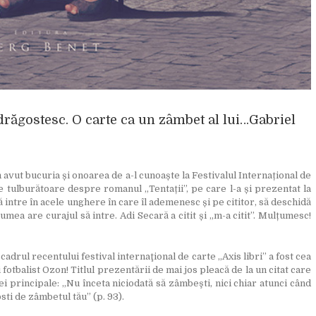
ndrăgostesc. O carte ca un zâmbet al lui…Gabriel
 avut bucuria și onoarea de a-l cunoaște la Festivalul Internațional de
zie tulburătoare despre romanul „Tentații”, pe care l-a și prezentat la
 intre în acele unghere în care îl ademenesc și pe cititor, să deschidă
umea are curajul să intre. Adi Secară a citit și „m-a citit”. Mulțumesc!
adrul recentului festival internaţional de carte „Axis libri” a fost cea
fotbalist Ozon! Titlul prezentării de mai jos pleacă de la un citat care
i principale: „Nu înceta niciodată să zâmbeşti, nici chiar atunci când
osti de zâmbetul tău” (p. 93).