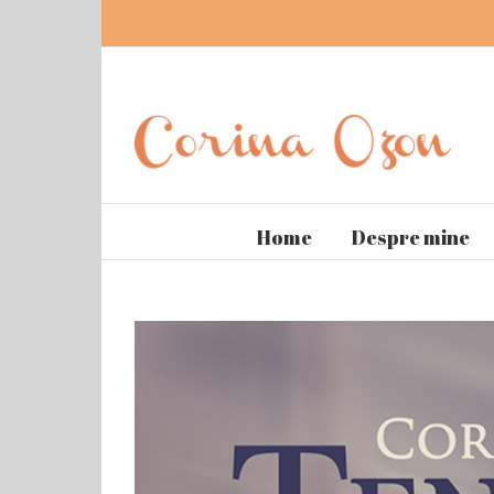
Home
Despre mine
View
Larger
Image