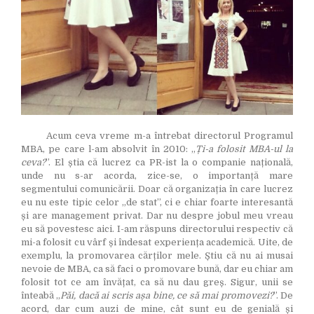
Acum ceva vreme m-a întrebat directorul Programul
MBA, pe care l-am absolvit în 2010: „
Ți-a folosit MBA-ul la
ceva?
”. El știa că lucrez ca PR-ist la o companie națională,
unde nu s-ar acorda, zice-se, o importanță mare
segmentului comunicării. Doar că organizația în care lucrez
eu nu este tipic celor „de stat”, ci e chiar foarte interesantă
și are management privat. Dar nu despre jobul meu vreau
eu să povestesc aici. I-am răspuns directorului respectiv că
mi-a folosit cu vârf și îndesat experiența academică. Uite, de
exemplu, la promovarea cărților mele. Știu că nu ai musai
nevoie de MBA, ca să faci o promovare bună, dar eu chiar am
folosit tot ce am învățat, ca să nu dau greș. Sigur, unii se
înteabă „
Păi, dacă ai scris așa bine, ce să mai promovezi?
”. De
acord, dar cum auzi de mine, cât sunt eu de genială și