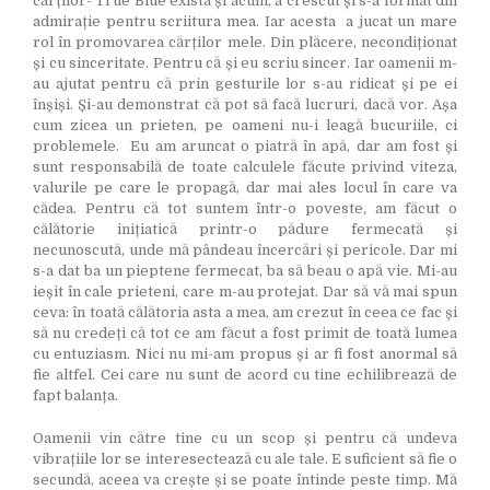
cărților- True Blue există și acum, a crescut și s-a format din
admirație pentru scriitura mea. Iar acesta a jucat un mare
rol în promovarea cărților mele. Din plăcere, necondiționat
și cu sinceritate. Pentru că și eu scriu sincer. Iar oamenii m-
au ajutat pentru că prin gesturile lor s-au ridicat și pe ei
înșiși. Și-au demonstrat că pot să facă lucruri, dacă vor. Așa
cum zicea un prieten, pe oameni nu-i leagă bucuriile, ci
problemele. Eu am aruncat o piatră în apă, dar am fost și
sunt responsabilă de toate calculele făcute privind viteza,
valurile pe care le propagă, dar mai ales locul în care va
cădea. Pentru că tot suntem într-o poveste, am făcut o
călătorie inițiatică printr-o pădure fermecată și
necunoscută, unde mă pândeau încercări și pericole. Dar mi
s-a dat ba un pieptene fermecat, ba să beau o apă vie. Mi-au
ieșit în cale prieteni, care m-au protejat. Dar să vă mai spun
ceva: în toată călătoria asta a mea, am crezut în ceea ce fac și
să nu credeți că tot ce am făcut a fost primit de toată lumea
cu entuziasm. Nici nu mi-am propus și ar fi fost anormal să
fie altfel. Cei care nu sunt de acord cu tine echilibrează de
fapt balanța.
Oamenii vin către tine cu un scop și pentru că undeva
vibrațiile lor se interesectează cu ale tale. E suficient să fie o
secundă, aceea va crește și se poate întinde peste timp. Mă