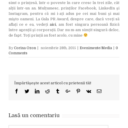
simt o prințesă, într-o poveste în care cresc în trei zile, cât
alții într-un an. Mulțumesc, prinților Facebook, LinkedIn și
Instagram, pentru că mi i-ați adus pe cei mai buni și mai
mișto oameni. La Gala PR Award, despre care, dacă vreți să
aflați ce e ea, vedeți
aici
, am fost singura persoană fizică
între agenții și corporații. Dar nu m-am simțit singură deloc,
de fapt. Toți prinții au fost acolo, cu mine
By
Corina Ozon
|
noiembrie 28th, 2015
|
Evenimente/Media
|
0
Comments
Împărtășește acest articol cu prietenii tăi!
Facebook
Twitter
Linkedin
Reddit
Tumblr
Google+
Pinterest
Vk
Email
Lasă un comentariu
Comment