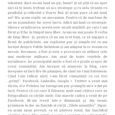
talentată, dacă nu mă laud un pic, hmm? Și să știți că nu ușor
nici să te lauzi, trebuie să ai o strategie și cu asta. Granița cu
penibilul și ridicolul e foarte fină. Și acum pare că mă laud,
nu? Nu, acum explic un mecanism. Pentru că de mai bine de
un an și jumătate fac acest lucru. Adică mă laud cu strategie.
Ideea e următoarea: acesta este un job neplătit, pe care l-am
făcut și îl fac în timpul meu liber. Acum nu mai poate fi vorba
de timp liber. Și, pentru că nu am avut bani, ca să angajez o
firmă de publicitate, am exploatat pur și simplu tot ce-am
învățat despre Public Relations și am adaptat la ce aveam eu
nevoie. Recunosc, a fost și este o provocare să utilizez cele
mai moderne mijloace. Am uzat de toate rețelele de
socializare, iar principalul motiv a fost că e gratis și ușor de
creat comunități. Am început să muncesc la blog, care
începuse să facă fire de păianjen, de când nu-l mai folosisem.
Când l-am ridicat nițel, i-am făcut cunoștință cu cei trei
„prinți”: Facebook, LinkedIn, Google +. Twitter a venit mai
târziu, el e Prâslea. Iar Instagram pur și simplu mi s-a dat pe
tavă. Pentru că cei care îl folosesc mult sunt cititori care se
fotografiază cu cărțile mele. Dar marele cadou a venit de pe
Facebook. M-am trezit într-o dimineață și, din neant,
primisem în dar un fanclub al cărții „Zilele amanților”. Sigur,
eu acum spun povești, ca să păstrez tonul, dar fanclubul