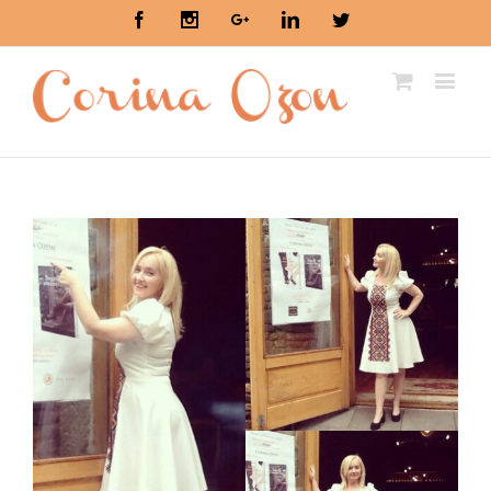
Facebook
Instagram
Google+
Linkedin
Twitter
View
Larger
Image