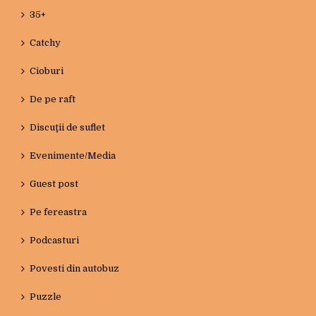
35+
Catchy
Cioburi
De pe raft
Discuţii de suflet
Evenimente/Media
Guest post
Pe fereastra
Podcasturi
Povesti din autobuz
Puzzle