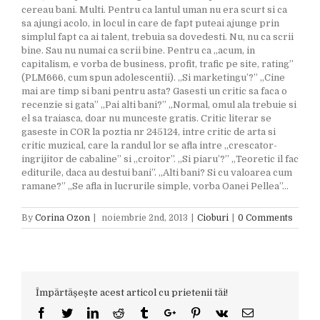
cereau bani. Multi. Pentru ca lantul uman nu era scurt si ca
sa ajungi acolo, in locul in care de fapt puteai ajunge prin
simplul fapt ca ai talent, trebuia sa dovedesti. Nu, nu ca scrii
bine. Sau nu numai ca scrii bine. Pentru ca „acum, in
capitalism, e vorba de business, profit, trafic pe site, rating”
(PLM666, cum spun adolescentii). „Si marketingu’?” „Cine
mai are timp si bani pentru asta? Gasesti un critic sa faca o
recenzie si gata” „Pai alti bani?” „Normal, omul ala trebuie si
el sa traiasca, doar nu munceste gratis. Critic literar se
gaseste in COR la poztia nr 245124, intre critic de arta si
critic muzical, care la randul lor se afla intre „crescator-
ingrijitor de cabaline” si „croitor”. „Si piaru’?” „Teoretic il fac
editurile, daca au destui bani”. „Alti bani? Si cu valoarea cum
ramane?” „Se afla in lucrurile simple, vorba Oanei Pellea”…
By
Corina Ozon
|
noiembrie 2nd, 2013
|
Cioburi
|
0 Comments
Împărtășește acest articol cu prietenii tăi!
Facebook
Twitter
Linkedin
Reddit
Tumblr
Google+
Pinterest
Vk
Email