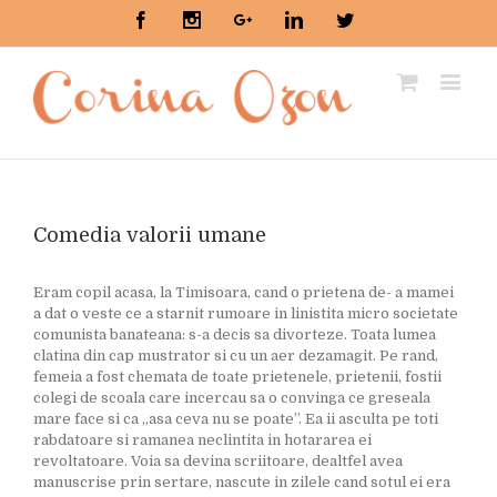
Facebook
Instagram
Google+
Linkedin
Twitter
Comedia valorii umane
Eram copil acasa, la Timisoara, cand o prietena de- a mamei
a dat o veste ce a starnit rumoare in linistita micro societate
comunista banateana: s-a decis sa divorteze. Toata lumea
clatina din cap mustrator si cu un aer dezamagit. Pe rand,
femeia a fost chemata de toate prietenele, prietenii, fostii
colegi de scoala care incercau sa o convinga ce greseala
mare face si ca „asa ceva nu se poate”. Ea ii asculta pe toti
rabdatoare si ramanea neclintita in hotararea ei
revoltatoare. Voia sa devina scriitoare, dealtfel avea
manuscrise prin sertare, nascute in zilele cand sotul ei era