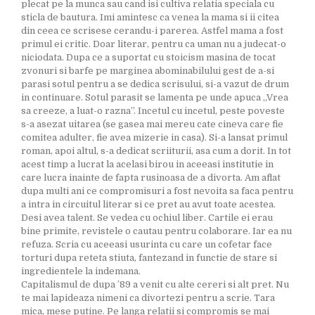
plecat pe la munca sau cand isi cultiva relatia speciala cu
sticla de bautura. Imi amintesc ca venea la mama si ii citea
din ceea ce scrisese cerandu-i parerea. Astfel mama a fost
primul ei critic. Doar literar, pentru ca uman nu a judecat-o
niciodata. Dupa ce a suportat cu stoicism masina de tocat
zvonuri si barfe pe marginea abominabilului gest de a-si
parasi sotul pentru a se dedica scrisului, si-a vazut de drum
in continuare. Sotul parasit se lamenta pe unde apuca „Vrea
sa creeze, a luat-o razna”. Incetul cu incetul, peste poveste
s-a asezat uitarea (se gasea mai mereu cate cineva care fie
comitea adulter, fie avea mizerie in casa). Si-a lansat primul
roman, apoi altul, s-a dedicat scriiturii, asa cum a dorit. In tot
acest timp a lucrat la acelasi birou in aceeasi institutie in
care lucra inainte de fapta rusinoasa de a divorta. Am aflat
dupa multi ani ce compromisuri a fost nevoita sa faca pentru
a intra in circuitul literar si ce pret au avut toate acestea.
Desi avea talent. Se vedea cu ochiul liber. Cartile ei erau
bine primite, revistele o cautau pentru colaborare. Iar ea nu
refuza. Scria cu aceeasi usurinta cu care un cofetar face
torturi dupa reteta stiuta, fantezand in functie de stare si
ingredientele la indemana.
Capitalismul de dupa ’89 a venit cu alte cereri si alt pret. Nu
te mai lapideaza nimeni ca divortezi pentru a scrie. Tara
mica, mese putine. Pe langa relatii si compromis se mai