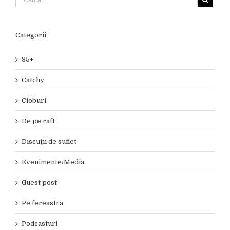
Categorii
35+
Catchy
Cioburi
De pe raft
Discuţii de suflet
Evenimente/Media
Guest post
Pe fereastra
Podcasturi