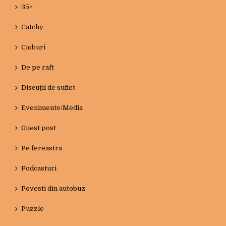
35+
Catchy
Cioburi
De pe raft
Discuţii de suflet
Evenimente/Media
Guest post
Pe fereastra
Podcasturi
Povesti din autobuz
Puzzle