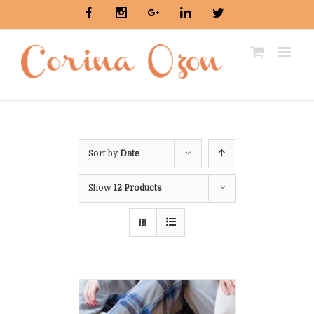
Facebook
Instagram
Google+
Linkedin
Twitter
Sort by
Date
Show
12 Products