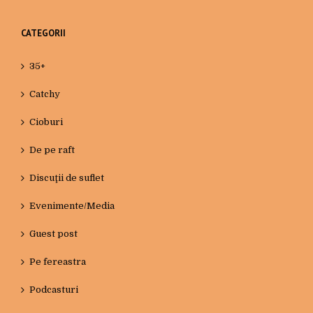
CATEGORII
35+
Catchy
Cioburi
De pe raft
Discuţii de suflet
Evenimente/Media
Guest post
Pe fereastra
Podcasturi
Povesti din autobuz