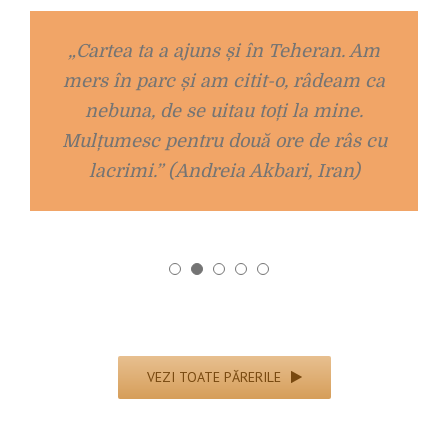
„Fiecare capitol te învârtește într-un
„Cartea ta a ajuns și în Teheran. Am
mers în parc și am citit-o, râdeam ca
carusel criminal de nebunesc de
aventuri suculente” (Marius Stan)
nebuna, de se uitau toți la mine.
Mulțumesc pentru două ore de râs cu
lacrimi.” (Andreia Akbari, Iran)
VEZI TOATE PĂRERILE