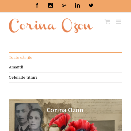
Facebook
Instagram
Google+
Linkedin
Twitter
Toate cărțile
Amanții
Celelalte titluri