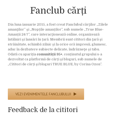
Fanclub cărți
Din luna ianuarie 2015, a fost creat Fanclubul cărţilor „Zilele
amanţilor” și „Nopțile amanților”, sub numele „True Blue-
Amanții 24/7”, care interacţionează online, organizează
întâlniri și lansări în țară. Membrii sunt cititori din ţară şi
străinătate, schimbă zilnic şi la orice oră impresii, glumesc,
aduc în dezbatere subiecte delicate, îndrăzneţe şi tabu.
Odată cu apariția
comunității 35+
, conținutul grupului s-a
dezvoltat ca platformă de cărți și bloguri, sub numele de
„Cititori de cărți și bloguri TRUE BLUE, by Corina Ozon”.
VEZI EVENIMENTELE FANCLUBULUI
Feedback de la cititori